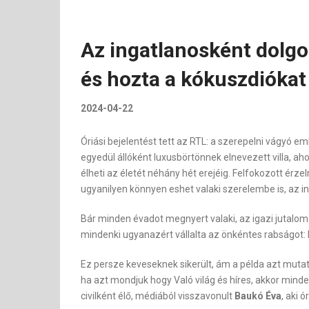
Az ingatlanosként dolgo
és hozta a kókuszdiókat 
2024-04-22
Óriási bejelentést tett az RTL: a szerepelni vágyó
egyedül állóként luxusbörtönnek elnevezett villa, a
élheti az életét néhány hét erejéig. Felfokozott érze
ugyanilyen könnyen eshet valaki szerelembe is, az in
Bár minden évadot megnyert valaki, az igazi jutalom c
mindenki ugyanazért vállalta az önkéntes rabságot:
Ez persze keveseknek sikerült, ám a példa azt mutat
ha azt mondjuk hogy Való világ és híres, akkor mind
civilként élő, médiából visszavonult
Baukó Éva
, aki 