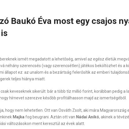
zó Baukó Éva most egy csajos nya
is
 embereknek ismét megadatott a lehetőség, amivel az egész életük megv
hová néhány szerencsés (vagy szerencsétlen) játékos beköltözhet és a k
lmi állapot ez: az unalom és a bezártság felerősítik az emberi tulajdons
gerek teljes hiánya miatt.
sak keveseknek sikerült: bár a több tíz millió forint, korábban pedig a 
 hogy hírnevet szerezve később profitálhasson majd az ismertségéből.
ja, hogy nem lehetetlen. Ott van Osváth Zsolt, aki mára Magyarország 
enkinek
Majka
fog beugrani. Aztán ott van
Nádai Anikó
, akinek a tévéz
óriási változásokon ment keresztül az évek alatt.