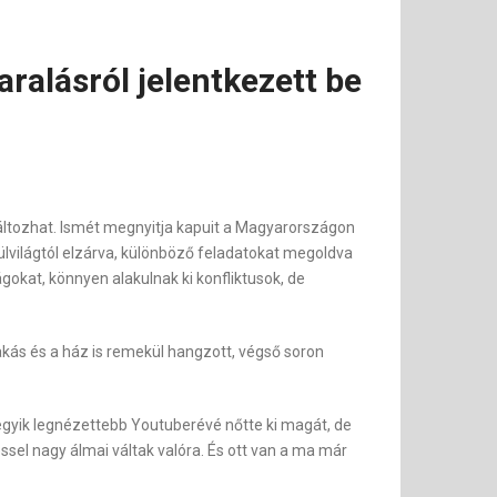
ralásról jelentkezett be
áltozhat. Ismét megnyitja kapuit a Magyarországon
ülvilágtól elzárva, különböző feladatokat megoldva
ágokat, könnyen alakulnak ki konfliktusok, de
lakás és a ház is remekül hangzott, végső soron
egyik legnézettebb Youtuberévé nőtte ki magát, de
éssel nagy álmai váltak valóra. És ott van a ma már