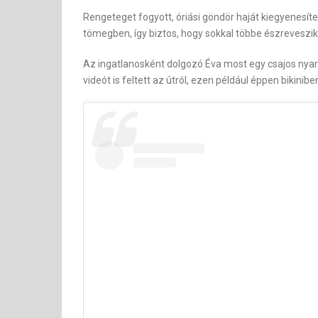
Rengeteget fogyott, óriási göndör haját kiegyenesíte
tömegben, így biztos, hogy sokkal többe észreveszik
Az ingatlanosként dolgozó Éva most egy csajos nyara
videót is feltett az útról, ezen például éppen bikinib