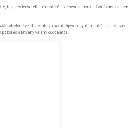
tte, teljesen lecserélte a ruhatárát, ízlésesen sminkel. Bár Évának sos
.
lásról jelentkezett be, ahová barátnőjével együtt ment és a jelek szeri
en pózol és a látvány valami csodálatos: