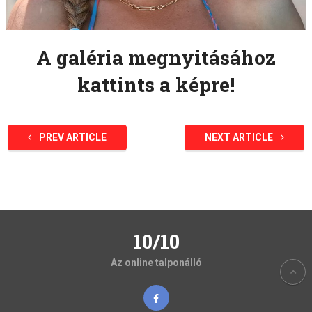
A galéria megnyitásához
kattints a képre!
PREV ARTICLE
NEXT ARTICLE
10/10
Az online talponálló