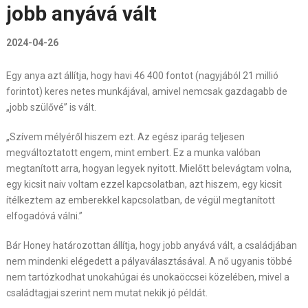
jobb anyává vált
2024-04-26
Egy anya azt állítja, hogy havi 46 400 fontot (nagyjából 21 millió
forintot) keres netes munkájával, amivel nemcsak gazdagabb de
„jobb szülővé” is vált.
„Szívem mélyéről hiszem ezt. Az egész iparág teljesen
megváltoztatott engem, mint embert. Ez a munka valóban
megtanított arra, hogyan legyek nyitott. Mielőtt belevágtam volna,
egy kicsit naiv voltam ezzel kapcsolatban, azt hiszem, egy kicsit
ítélkeztem az emberekkel kapcsolatban, de végül megtanított
elfogadóvá válni.”
Bár Honey határozottan állítja, hogy jobb anyává vált, a családjában
nem mindenki elégedett a pályaválasztásával. A nő ugyanis többé
nem tartózkodhat unokahúgai és unokaöccsei közelében, mivel a
családtagjai szerint nem mutat nekik jó példát.