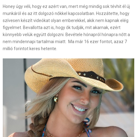
Honey úgy véli, hogy ez azért van, mert még mindig sok tévhit él új
munkáról és az itt dolgozó nőkkel kapcsolatban. Hozzátette, hogy
szívesen készít videókat olyan emberekkel, akik nem kapnak elég
figyelmet. Bevallotta azt is, hogy ők tudják, mit akarnak, ezért
könnyebb velük együtt dolgozni. Bevétele hónapról hónapra nőtt a
nem mindennapi tartalmai miatt. Ma már 16 ezer fontot, azaz 7
millió forintot keres hetente.