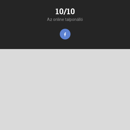
10/10
Az online talponálló