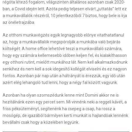
régóta létező fogalom, világszinten általános azonban csak 2020-
ban, a Covid idején lett. Azóta pedig teljesen elvárt „juttatás” lett ez
a munkavállalók részéről, 10 jelentkezőből 7 biztos, hogy bele is írja
az önéletrajzába.
Az otthoni munkavégzés egyik legnagyobb előnye vitathatatlanul
az, hogy a munkavállalók megspórolják a munkába való bejárás
költségét. A home office lehetővé teszi a munkavállaló számára,
hogy egy számára kellemesebb időben keljen fel, és kialakíthasson
egy otthoni rutint, mielőtt munkához lát. Nem kell alkalmazkodnunk
senkihez és nem kell a sok idegesítő kollégát elviselni és ez nagyon
fontos. Azonban pár nap után a hátrányát is érezzük, egy idő után
azért elég lehangoló tud lenni, hogy a négy fal között vagyunk.
Azonban ha olyan szomszédunk lenne mint Domini akkor ne is
hezitálnánk ezen egy percet sem. Mi vinnénk neki a reggeli kávét, a
friss péksüteményt, segítenénk ha csepeg a csap, ha rossz a
mosógép, de igazából bármilyen kerti munkát is hajlandóak lennénk
bevállalni csak hogy a közelében legyünk.