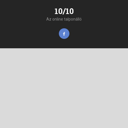
10/10
Az online talponálló