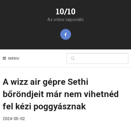
10/10
Az online talponálló
MENU
A wizz air gépre Sethi
bőröndjeit már nem vihetnéd
fel kézi poggyásznak
2024-05-02