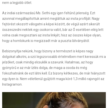
nem a legjobb ötlet.
Az indiai származású Ms. Sethi egy igen feltűnő jelenség. Ezt
azonnal megállapítottuk amint megláttuk az insta profilját. Nagy
fejtörést okozott válogatni a képei között, de végül azért sikerült
összeszedni nektek egy csokorra valót, bár az Ő esetében elég lett
volna csak megosztani az insta linkjét, hisz az összes képe olyan,
hogy a homlokunk is megizzadt már a puszta látványától.
Bebizonyítja nekünk, hogy bizony a természet is képes nagy
dolgokat alkotni, a szó legszorosabb értelmében mert keressük mi a
jelzőket, csak mindig elcsuklik a szavunk. Hatalmas, az hogy
gyönyörű e az már ízlés dolga, de maga a csoda és még
fokozhatnánk de ezt látni kell. Ez bizony kétkezes, de már hiányzott
egy ilyen is. Nem véletlenül gyűjtött maga köré 1,3 millió rajongót az
Instagramon.