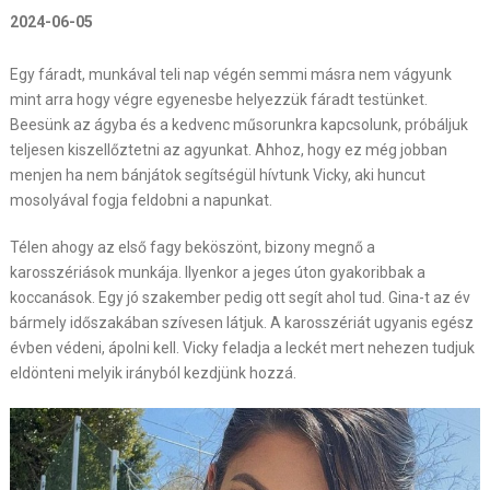
2024-06-05
Egy fáradt, munkával teli nap végén semmi másra nem vágyunk
mint arra hogy végre egyenesbe helyezzük fáradt testünket.
Beesünk az ágyba és a kedvenc műsorunkra kapcsolunk, próbáljuk
teljesen kiszellőztetni az agyunkat. Ahhoz, hogy ez még jobban
menjen ha nem bánjátok segítségül hívtunk Vicky, aki huncut
mosolyával fogja feldobni a napunkat.
Télen ahogy az első fagy beköszönt, bizony megnő a
karosszériások munkája. Ilyenkor a jeges úton gyakoribbak a
koccanások. Egy jó szakember pedig ott segít ahol tud. Gina-t az év
bármely időszakában szívesen látjuk. A karosszériát ugyanis egész
évben védeni, ápolni kell. Vicky feladja a leckét mert nehezen tudjuk
eldönteni melyik irányból kezdjünk hozzá.