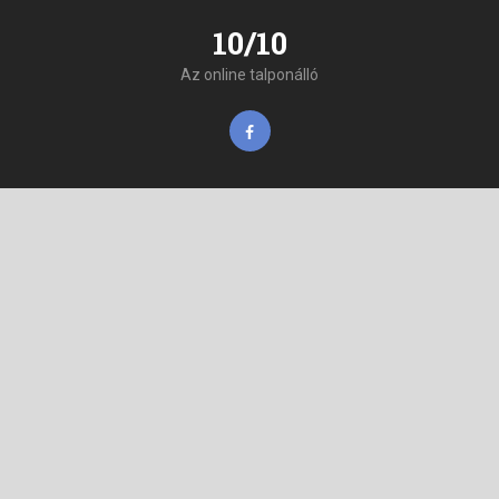
10/10
Az online talponálló