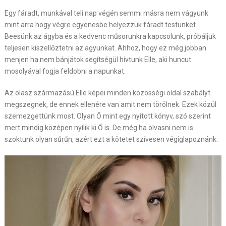
Egy fáradt, munkával teli nap végén semmi másra nem vágyunk
mint arra hogy végre egyenesbe helyezzük fáradt testünket.
Beesünk az ágyba és a kedvenc műsorunkra kapcsolunk, próbáljuk
teljesen kiszellőztetni az agyunkat. Ahhoz, hogy ez még jobban
menjen ha nem bánjátok segítségül hívtunk Elle, aki huncut
mosolyával fogja feldobni a napunkat.
Az olasz származású Elle képei minden közösségi oldal szabályt
megszegnek, de ennek ellenére van amit nem törölnek. Ezek közül
szemezgettünk most. Olyan Ő mint egy nyitott könyv, szó szerint
mert mindig középen nyílik ki Ő is. De még ha olvasni nem is
szoktunk olyan sűrűn, azért ezt a kötetet szívesen végiglapoznánk.