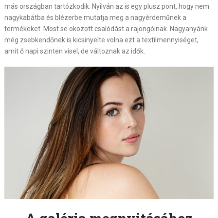
más országban tartózkodik. Nyilván az is egy plusz pont, hogy nem
nagykabátba és blézerbe mutatja meg a nagyérdeműnek a
termékeket. Most se okozott csalódást a rajongóinak. Nagyanyánk
még zsebkendőnek is kicsinyelte volna ezt a textilmennyiséget,
amit ő napi szinten visel, de változnak az idők.