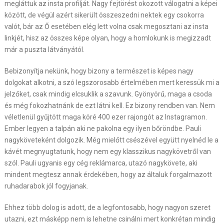
megláttuk az insta profilját. Nagy fejtörést okozott válogatni a képei
között, de végül azért sikerült összeszedni nektek egy csokorra
valót, bár az Ő esetében elég lett volna csak megosztani az insta
linkjét, hisz az összes képe olyan, hogy a homlokunk is megizzadt
már a puszta látványától.
Bebizonyítja nekünk, hogy bizony a természet is képes nagy
dolgokat alkotni, a szó legszorosabb értelmében mert keressük mi a
jelzőket, csak mindig elcsuklik a szavunk. Gyönyörű, maga a csoda
és még fokozhatnánk de ezt látni kell. Ez bizony rendben van. Nem
véletlenül gyűjtött maga köré 400 ezer rajongót az Instagramon.
Ember legyen a talpán aki ne pakolna egy ilyen bőröndbe. Pauli
nagyköveteként dolgozik. Még mielőtt csészével együtt nyelnéd le a
kávét megnyugtatunk, hogy nem egy klasszikus nagykövetről van
szól. Pauli ugyanis egy cég reklámarca, utazó nagykövete, aki
mindent megtesz annak érdekében, hogy az általuk forgalmazott
ruhadarabok jól fogyjanak.
Ehhez több dolog is adott, de a legfontosabb, hogy nagyon szeret
utazni, ezt másképp nem is lehetne csinálni mert konkrétan mindig