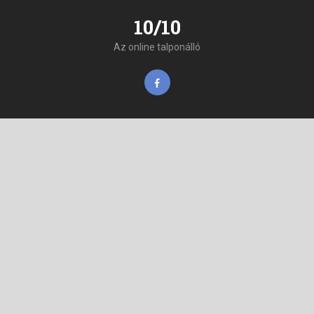
10/10
Az online talponálló