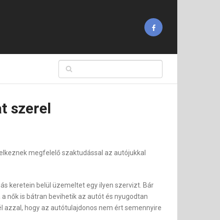
t szerel
delkeznek megfelelő szaktudással az autójukkal
s keretein belül üzemeltet egy ilyen szervizt. Bár
a nők is bátran bevihetik az autót és nyugodtan
l azzal, hogy az autótulajdonos nem ért semennyire