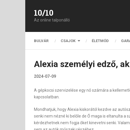
10/10
Az online talponálló
BULVÁR
CSAJOK
ÉLETMÓD
GAR
Alexia személyi edző, a
2024-07-09
A gépkocsi szervizelése egy nő számára a kellemetl
kapcsolatban.
Mondhatjuk, hogy Alexia kiskorától kezdve az autósze
senki nem nézné ki belőle de Ő maga is eltanulta a
kérdezhetnek nem fogja őket kinevetni senki. Valam
sem az autók műszaki részéhez.