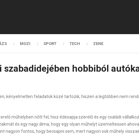
ÁZS
MOZI
SPORT
TECH
ZENE
ki szabadidejében hobbiból autóka
en, kényelmetlen feladatok közé tartozik, hiszen a legtöbben nem ren
relő műhelyben nőtt fel, hisz édesapja szerelő és egy családi vállalkozá
 szakmát és egy nagy álma, hogy egy olyan műhelyt üzemeltessen ahova 
int nagyon fontos, hogy becsapni sem, mert nagyon sok műhely visszaé