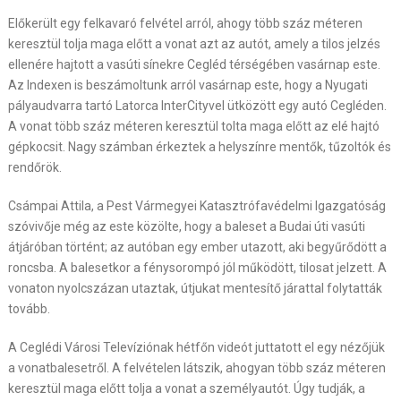
Előkerült egy felkavaró felvétel arról, ahogy több száz méteren
keresztül tolja maga előtt a vonat azt az autót, amely a tilos jelzés
ellenére hajtott a vasúti sínekre Cegléd térségében vasárnap este.
Az Indexen is beszámoltunk arról vasárnap este, hogy a Nyugati
pályaudvarra tartó Latorca InterCityvel ütközött egy autó Cegléden.
A vonat több száz méteren keresztül tolta maga előtt az elé hajtó
gépkocsit. Nagy számban érkeztek a helyszínre mentők, tűzoltók és
rendőrök.
Csámpai Attila, a Pest Vármegyei Katasztrófavédelmi Igazgatóság
szóvivője még az este közölte, hogy a baleset a Budai úti vasúti
átjáróban történt; az autóban egy ember utazott, aki begyűrődött a
roncsba. A balesetkor a fénysorompó jól működött, tilosat jelzett. A
vonaton nyolcszázan utaztak, útjukat mentesítő járattal folytatták
tovább.
A Ceglédi Városi Televíziónak hétfőn videót juttatott el egy nézőjük
a vonatbalesetről. A felvételen látszik, ahogyan több száz méteren
keresztül maga előtt tolja a vonat a személyautót. Úgy tudják, a