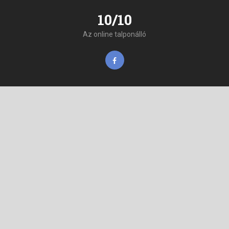
10/10
Az online talponálló