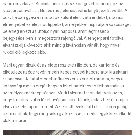
napra növekszik. Buccola nemcsak szépségével, hanem pozitív
kisugárzásával és stílusos megjelenésével is lenyűgözi követőit. A
posztjaiban gyakran mutat be különféle divattrendeket, utazási
élményeket és életmódtippeket, amelyekkel inspirálja a közösségét.
Jelenleg élvezi az utolsó nyári napokat, amit legfrissebb
bejegyzéseiben is megosztott rajongóival. A tengerparti fotóival
elvarázsolja követőit, akik mindig kíváncsian várják, hogy mivel
rukkol elő legközelebb.
Marli ugyan diszkrét az élete részleteit illetően, de karrierje és
elkötelezettsége révén mégis képes egyedi kapcsolatot kialakítani
rajongóival. A fiatal modell-influenszer sikere jól mutatja, hogy a
közösségi média erejét hogyan lehet hatékonyan felhasználni a
személyes márkaépítésben. Marli folyamatosan dolgozik azon,
hogy tartalmaival értéket nyújtson követőinek, miközben ő maga is
élvezi az élet apró örömeit. Az elmúlt évek alatt elért sikerei pedig
azt mutatják, hogy még sokáig a közösségi média egyik kiemelkedő
alakja marad.