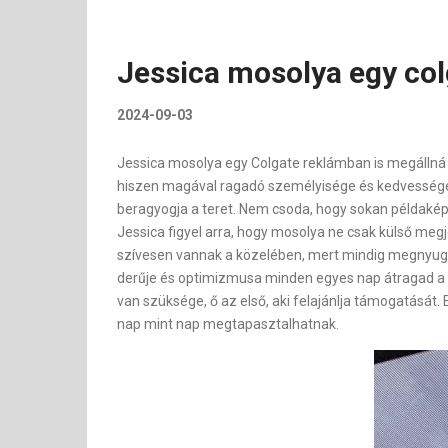
Jessica mosolya egy col
2024-09-03
Jessica mosolya egy Colgate reklámban is megállná a
hiszen magával ragadó személyisége és kedvessége i
beragyogja a teret. Nem csoda, hogy sokan példaképn
Jessica figyel arra, hogy mosolya ne csak külső meg
szívesen vannak a közelében, mert mindig megnyugvá
derűje és optimizmusa minden egyes nap átragad a k
van szüksége, ő az első, aki felajánlja támogatását.
nap mint nap megtapasztalhatnak.