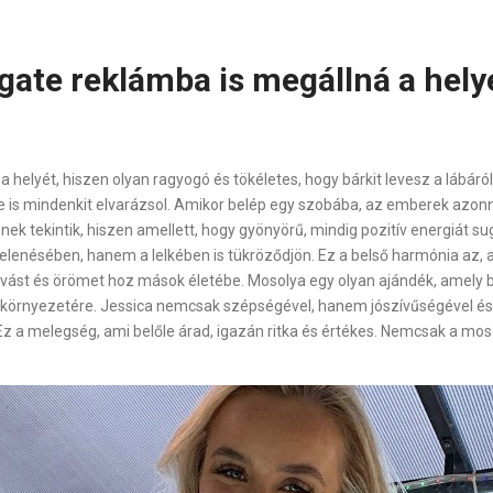
gate reklámba is megállná a hely
 helyét, hiszen olyan ragyogó és tökéletes, hogy bárkit levesz a lábár
s mindenkit elvarázsol. Amikor belép egy szobába, az emberek azonnal
ek tekintik, hiszen amellett, hogy gyönyörű, mindig pozitív energiát su
jelenésében, hanem a lelkében is tükröződjön. Ez a belső harmónia az,
st és örömet hoz mások életébe. Mosolya egy olyan ajándék, amely bárk
örnyezetére. Jessica nemcsak szépségével, hanem jószívűségével és em
 Ez a melegség, ami belőle árad, igazán ritka és értékes. Nemcsak a mo