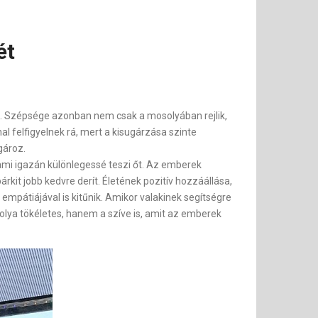
ét
ól. Szépsége azonban nem csak a mosolyában rejlik,
 felfigyelnek rá, mert a kisugárzása szinte
gároz.
 ami igazán különlegessé teszi őt. Az emberek
it jobb kedvre derít. Életének pozitív hozzáállása,
pátiájával is kitűnik. Amikor valakinek segítségre
solya tökéletes, hanem a szíve is, amit az emberek