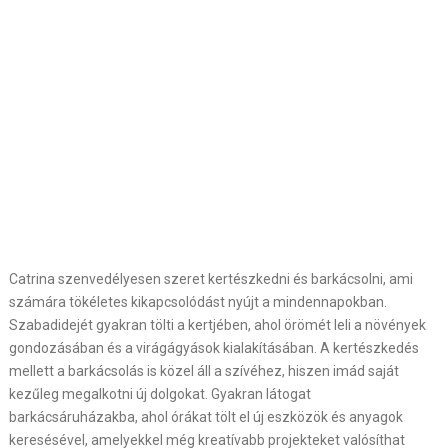
Catrina szenvedélyesen szeret kertészkedni és barkácsolni, ami
számára tökéletes kikapcsolódást nyújt a mindennapokban.
Szabadidejét gyakran tölti a kertjében, ahol örömét leli a növények
gondozásában és a virágágyások kialakításában. A kertészkedés
mellett a barkácsolás is közel áll a szívéhez, hiszen imád saját
kezűleg megalkotni új dolgokat. Gyakran látogat
barkácsáruházakba, ahol órákat tölt el új eszközök és anyagok
keresésével, amelyekkel még kreatívabb projekteket valósíthat