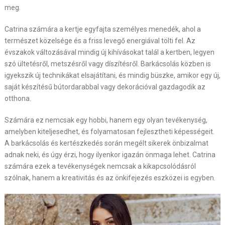
meg.
Catrina számára a kertje egyfajta személyes menedék, ahol a
természet közelsége és a friss levegő energiával tölti fel. Az
évszakok változásával mindig új kihívásokat talál a kertben, legyen
szó ültetésről, metszésről vagy díszítésről. Barkácsolás közben is
igyekszik új technikákat elsajátítani, és mindig büszke, amikor egy új,
saját készítésű bútordarabbal vagy dekorációval gazdagodik az
otthona.
Számára ez nemcsak egy hobbi, hanem egy olyan tevékenység,
amelyben kiteljesedhet, és folyamatosan fejlesztheti képességeit.
A barkácsolás és kertészkedés során megélt sikerek önbizalmat
adnak neki, és úgy érzi, hogy ilyenkor igazán önmaga lehet. Catrina
számára ezek a tevékenységek nemcsak a kikapcsolódásról
szólnak, hanem a kreativitás és az önkifejezés eszközei is egyben.