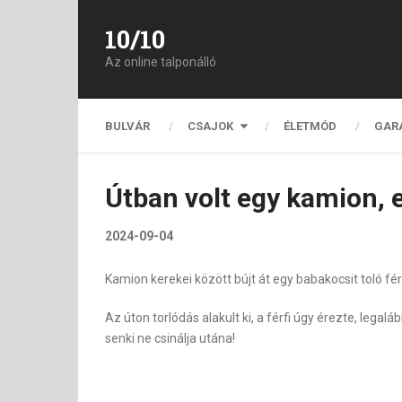
10/10
Az online talponálló
BULVÁR
CSAJOK
ÉLETMÓD
GAR
Útban volt egy kamion, 
2024-09-04
Kamion kerekei között bújt át egy babakocsit toló férf
Az úton torlódás alakult ki, a férfi úgy érezte, legal
senki ne csinálja utána!