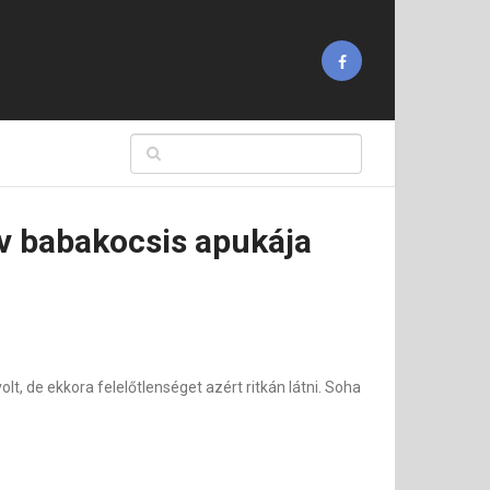
év babakocsis apukája
lt, de ekkora felelőtlenséget azért ritkán látni. Soha