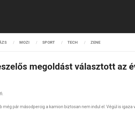
ÁZS
MOZI
SPORT
TECH
ZENE
eszelős megoldást választott az 
i.
ább még pár másodpercig a kamion biztosan nem indul el. Végül is igaza vo