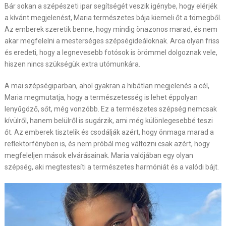
Bár sokan a szépészeti ipar segítségét veszik igénybe, hogy elérjék
a kívánt megjelenést, Maria természetes bája kiemeli őt a tömegből.
Az emberek szeretik benne, hogy mindig önazonos marad, és nem
akar megfelelni a mesterséges szépségideáloknak. Arca olyan friss
és eredeti, hogy a legnevesebb fotósok is örömmel dolgoznak vele,
hiszen nincs szükségük extra utómunkára.
A mai szépségiparban, ahol gyakran a hibátlan megjelenés a cél,
Maria megmutatja, hogy a természetesség is lehet éppolyan
lenyűgöző, sőt, még vonzóbb. Ez a természetes szépség nemcsak
kívülről, hanem belülről is sugárzik, ami még különlegesebbé teszi
őt. Az emberek tisztelik és csodálják azért, hogy önmaga marad a
reflektorfényben is, és nem próbál meg változni csak azért, hogy
megfeleljen mások elvárásainak. Maria valójában egy olyan
szépség, aki megtestesíti a természetes harmóniát és a valódi bájt.