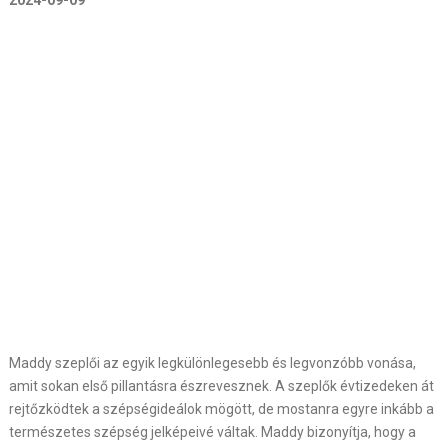
2024-09-09
Maddy szeplői az egyik legkülönlegesebb és legvonzóbb vonása,
amit sokan első pillantásra észrevesznek. A szeplők évtizedeken át
rejtőzködtek a szépségideálok mögött, de mostanra egyre inkább a
természetes szépség jelképeivé váltak. Maddy bizonyítja, hogy a