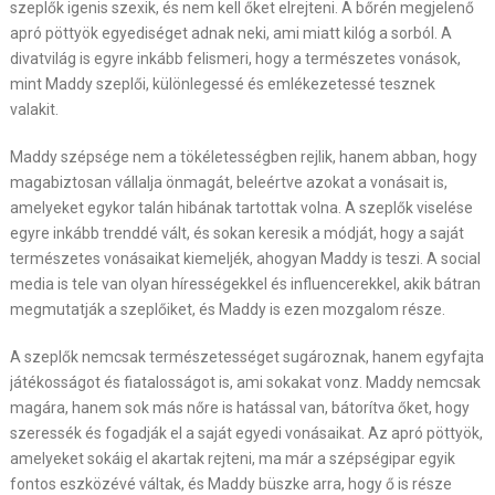
szeplők igenis szexik, és nem kell őket elrejteni. A bőrén megjelenő
apró pöttyök egyediséget adnak neki, ami miatt kilóg a sorból. A
divatvilág is egyre inkább felismeri, hogy a természetes vonások,
mint Maddy szeplői, különlegessé és emlékezetessé tesznek
valakit.
Maddy szépsége nem a tökéletességben rejlik, hanem abban, hogy
magabiztosan vállalja önmagát, beleértve azokat a vonásait is,
amelyeket egykor talán hibának tartottak volna. A szeplők viselése
egyre inkább trenddé vált, és sokan keresik a módját, hogy a saját
természetes vonásaikat kiemeljék, ahogyan Maddy is teszi. A social
media is tele van olyan hírességekkel és influencerekkel, akik bátran
megmutatják a szeplőiket, és Maddy is ezen mozgalom része.
A szeplők nemcsak természetességet sugároznak, hanem egyfajta
játékosságot és fiatalosságot is, ami sokakat vonz. Maddy nemcsak
magára, hanem sok más nőre is hatással van, bátorítva őket, hogy
szeressék és fogadják el a saját egyedi vonásaikat. Az apró pöttyök,
amelyeket sokáig el akartak rejteni, ma már a szépségipar egyik
fontos eszközévé váltak, és Maddy büszke arra, hogy ő is része