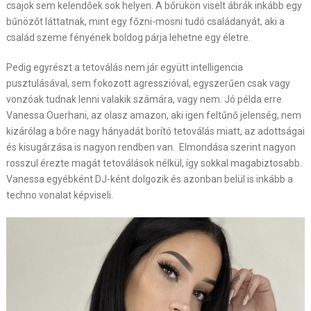
csajok sem kelendőek sok helyen. A bőrükön viselt ábrák inkább egy
bűnözőt láttatnak, mint egy főzni-mosni tudó családanyát, aki a
család szeme fényének boldog párja lehetne egy életre.
Pedig egyrészt a tetoválás nem jár együtt intelligencia
pusztulásával, sem fokozott agresszióval, egyszerűen csak vagy
vonzóak tudnak lenni valakik számára, vagy nem. Jó példa erre
Vanessa Ouerhani, az olasz amazon, aki igen feltűnő jelenség, nem
kizárólag a bőre nagy hányadát borító tetoválás miatt, az adottságai
és kisugárzása is nagyon rendben van. Elmondása szerint nagyon
rosszul érezte magát tetoválások nélkül, így sokkal magabiztosabb.
Vanessa egyébként DJ-ként dolgozik és azonban belül is inkább a
techno vonalat képviseli.