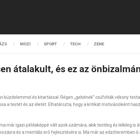
ÁZS
MOZI
SPORT
TECH
ZENE
sen átalakult, és ez az önbizalmán
e van küzdelemmel és kitartással. Régen „gebének” csúfolták vékony test
a a testét és az életét. Elhatározta, hogy a kritikát motivációként haszn
 már igazi példaképpé vált azok számára, akik testileg és lelkileg is á
ozásra és a mentális erő fejlesztésére is. Ma már az edzőteremben ő az