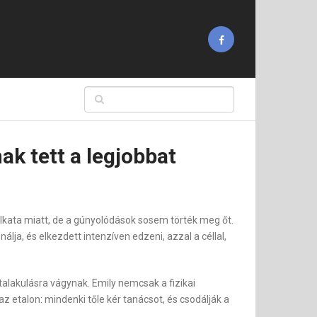
ak tett a legjobbat
alkata miatt, de a gúnyolódások sosem törték meg őt.
álja, és elkezdett intenzíven edzeni, azzal a céllal,
talakulásra vágynak. Emily nemcsak a fizikai
 etalon: mindenki tőle kér tanácsot, és csodálják a