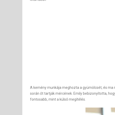
A kemény munkája meghozta a gyümölcsét, és ma már 
során őt tartják mércének. Emily bebizonyította, hogy
fontosabb, mint a külső megítélés.