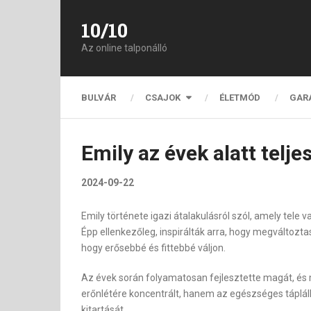
10/10
Az online talponálló
BULVÁR
CSAJOK
ÉLETMÓD
GAR
Emily az évek alatt telje
2024-09-22
Emily története igazi átalakulásról szól, amely tel
Épp ellenkezőleg, inspirálták arra, hogy megváltoztass
hogy erősebbé és fittebbé váljon.
Az évek során folyamatosan fejlesztette magát, és ma
erőnlétére koncentrált, hanem az egészséges táplálk
kitartását.