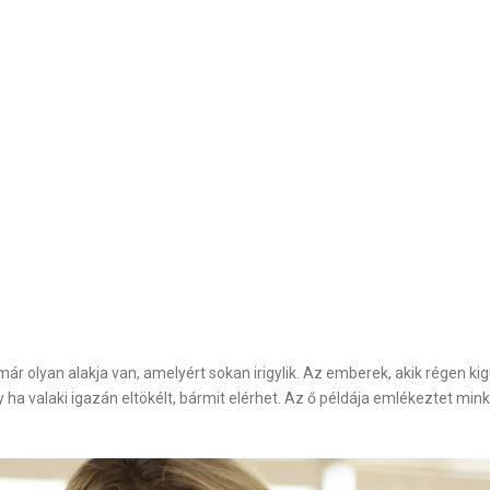
olyan alakja van, amelyért sokan irigylik. Az emberek, akik régen ki
 ha valaki igazán eltökélt, bármit elérhet. Az ő példája emlékeztet minke