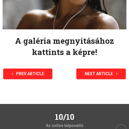
A galéria megnyitásához
kattints a képre!
PREV ARTICLE
NEXT ARTICLE
10/10
Az online talponálló