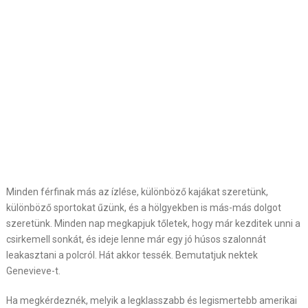
Minden férfinak más az ízlése, különböző kajákat szeretünk,
különböző sportokat űzünk, és a hölgyekben is más-más dolgot
szeretünk. Minden nap megkapjuk tőletek, hogy már kezditek unni a
csirkemell sonkát, és ideje lenne már egy jó húsos szalonnát
leakasztani a polcról. Hát akkor tessék. Bemutatjuk nektek
Genevieve-t.
Ha megkérdeznék, melyik a legklasszabb és legismertebb amerikai