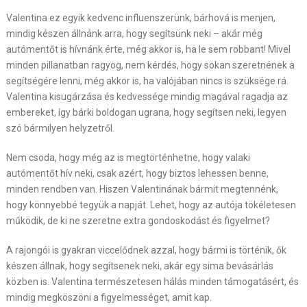
Valentina ez egyik kedvenc influenszerünk, bárhová is menjen,
mindig készen állnánk arra, hogy segítsünk neki – akár még
autómentőt is hívnánk érte, még akkor is, ha le sem robbant! Mivel
minden pillanatban ragyog, nem kérdés, hogy sokan szeretnének a
segítségére lenni, még akkor is, ha valójában nincs is szüksége rá.
Valentina kisugárzása és kedvessége mindig magával ragadja az
embereket, így bárki boldogan ugrana, hogy segítsen neki, legyen
szó bármilyen helyzetről.
Nem csoda, hogy még az is megtörténhetne, hogy valaki
autómentőt hív neki, csak azért, hogy biztos lehessen benne,
minden rendben van. Hiszen Valentinának bármit megtennénk,
hogy könnyebbé tegyük a napját. Lehet, hogy az autója tökéletesen
működik, de ki ne szeretne extra gondoskodást és figyelmet?
A rajongói is gyakran viccelődnek azzal, hogy bármi is történik, ők
készen állnak, hogy segítsenek neki, akár egy sima bevásárlás
közben is. Valentina természetesen hálás minden támogatásért, és
mindig megköszöni a figyelmességet, amit kap.