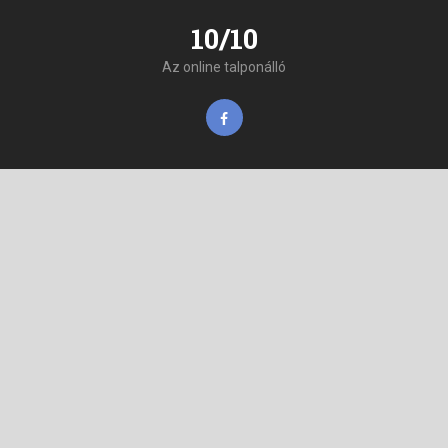
10/10
Az online talponálló