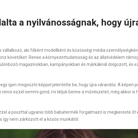
alta a nyilvánosságnak, hogy újr
s vállalkozó, aki főként modellként és közösségi média személyiségkén
l vonz követőket. Renee a környezettudatosság és az állatvédelem támo
n különböző magazinokban, kampányokban és márkáknál dolgozott, és ez
egy igen megosztó képpel jelentette be, hogy újra várandós. A képen pe
ünk nincs ezzel semmi gond, mi látjuk benne a művészetet, még akkor i
l ezzel a poszttal ugyanis több babatermék forgalmazó is megkereste 
s így nem zárkózott el a közös munkától.