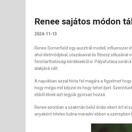
Renee sajátos módon tál
2024-11-13
Renee Somerfield egy ausztrál modell, influenszer é
ahol életmódjával, utazásaival és fitnesz stílusáva
fenntarthatósági kérdésekről is. Pályafutása sorá
alakjává vált.
A napokban azzal hívta fel magára a figyelmet hogy 
hogy mégis mit képzel és hogy tehet ilyet. Szerint
ebből élnek azt tegyük gyorsan hozzá.
Renee azonban a szakmán belül óriási sikert ért e
anyaként hiteles tudna maradni ebben a szerepben i