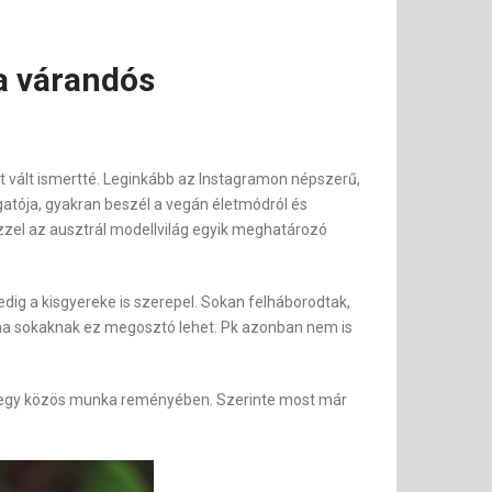
a várandós
t vált ismertté. Leginkább az Instagramon népszerű,
gatója, gyakran beszél a vegán életmódról és
zel az ausztrál modellvilág egyik meghatározó
dig a kisgyereke is szerepel. Sokan felháborodtak,
s ha sokaknak ez megosztó lehet. Pk azonban nem is
őt egy közös munka reményében. Szerinte most már