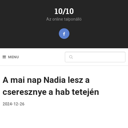
10/10
Az online talponálló
MENU
A mai nap Nadia lesz a
cseresznye a hab tetején
2024-12-26