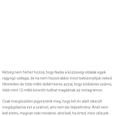
Kétség nem férhet hozzá, hogy Nadia a közösségi oldalak egyik
ragyogó csillaga, de ha nem hiszed akkor most bebizonyítjuk neked.
Hihetetlen de több millió dollárt keres azzal, hogy bődületes számú,
több mint 12 millió követőt tudhat magáénak az instagramon.
Csak margószélen jegyeznénk meg, hogy két év alatt sikerült
megdupláznia ezt a számot, ami nem kis teljesítmény. Anát nem
kell etetni, megvan neki mindene, ahol kell, ha érted, mire célzunk.