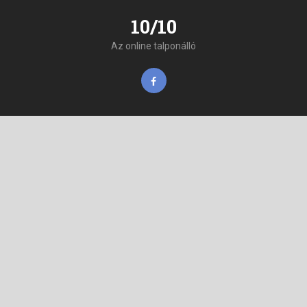
10/10
Az online talponálló