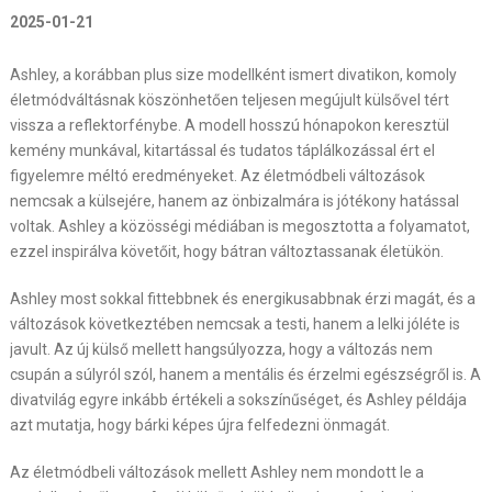
2025-01-21
Ashley, a korábban plus size modellként ismert divatikon, komoly
életmódváltásnak köszönhetően teljesen megújult külsővel tért
vissza a reflektorfénybe. A modell hosszú hónapokon keresztül
kemény munkával, kitartással és tudatos táplálkozással ért el
figyelemre méltó eredményeket. Az életmódbeli változások
nemcsak a külsejére, hanem az önbizalmára is jótékony hatással
voltak. Ashley a közösségi médiában is megosztotta a folyamatot,
ezzel inspirálva követőit, hogy bátran változtassanak életükön.
Ashley most sokkal fittebbnek és energikusabbnak érzi magát, és a
változások következtében nemcsak a testi, hanem a lelki jóléte is
javult. Az új külső mellett hangsúlyozza, hogy a változás nem
csupán a súlyról szól, hanem a mentális és érzelmi egészségről is. A
divatvilág egyre inkább értékeli a sokszínűséget, és Ashley példája
azt mutatja, hogy bárki képes újra felfedezni önmagát.
Az életmódbeli változások mellett Ashley nem mondott le a