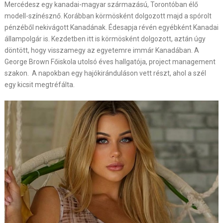
Mercédesz egy kanadai-magyar származású, Torontóban élő
modell-színésznő. Korábban körmösként dolgozott majd a spórolt
pénzéből nekivágott Kanadának. Édesapja révén egyébként Kanadai
állampolgár is. Kezdetben itt is körmösként dolgozott, aztán úgy
döntött, hogy visszamegy az egyetemre immár Kanadában. A
George Brown Főiskola utolsó éves hallgatója, project management
szakon. A napokban egy hajókiránduláson vett részt, ahol a szél
egy kicsit megtréfálta.