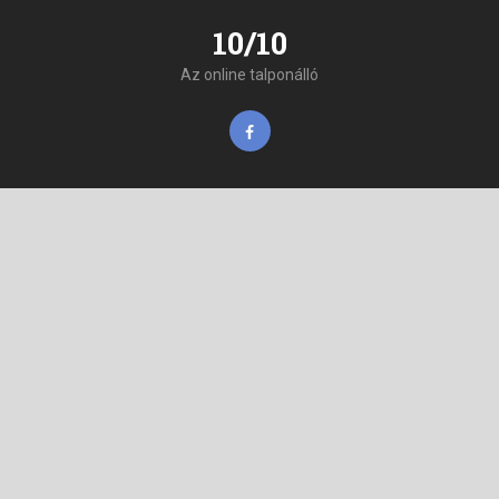
10/10
Az online talponálló