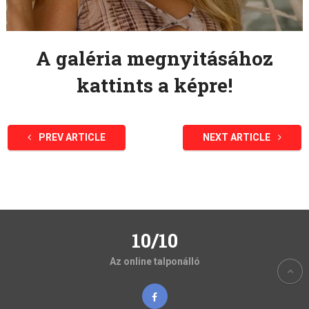
A galéria megnyitásához
kattints a képre!
PREV ARTICLE
NEXT ARTICLE
10/10
Az online talponálló