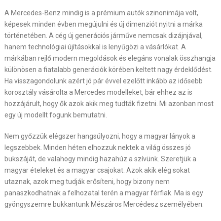
A Mercedes-Benz mindig is a prémium autók szinonimája volt,
képesek minden évben megújulni és új dimenziót nyitni a márka
történetében. A cég új generációs járműve nemcsak dizájnjával,
hanem technológiai újításokkal is lenyűgözi a vásárlókat. A
márkában rejlő modern megoldások és elegáns vonalak összhangja
különösen a fiatalabb generációk körében keltett nagy érdeklődést.
Ha visszagondolunk azért jó pár évvel ezelőtt inkább az idősebb
korosztály vásárolta a Mercedes modelleket, bár ehhez az is
hozzájárult, hogy ők azok akik meg tudták fizetni. Mi azonban most
egy új modellt fogunk bemutatni.
Nem győzzük elégszer hangsúlyozni, hogy a magyar lányok a
legszebbek. Minden héten elhozzuk nektek a világ összes jó
bukszáját, de valahogy mindig hazahúz a szívünk. Szeretjük a
magyar ételeket és a magyar csajokat. Azok akik elég sokat
utaznak, azok meg tudják erősíteni, hogy bizony nem
panaszkodhatnak a felhozatal terén a magyar férfiak. Ma is egy
gyöngyszemre bukkantunk Mészáros Mercédesz személyében.