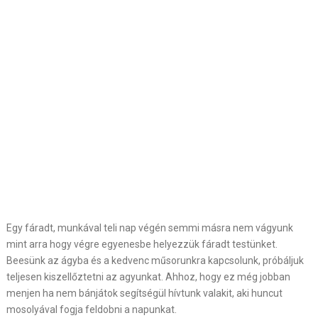
Egy fáradt, munkával teli nap végén semmi másra nem vágyunk
mint arra hogy végre egyenesbe helyezzük fáradt testünket.
Beesünk az ágyba és a kedvenc műsorunkra kapcsolunk, próbáljuk
teljesen kiszellőztetni az agyunkat. Ahhoz, hogy ez még jobban
menjen ha nem bánjátok segítségül hívtunk valakit, aki huncut
mosolyával fogja feldobni a napunkat.