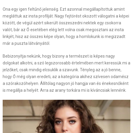
Ona egy igen feltűnő jelenség. Ezt azonnal megállapítottuk amint
megláttuk az insta profilját. Nagy fejtörést okozott válogatni a képei
között, de végül azért sikerült összeszedni nektek egy csokorra
valót, bár az Ő esetében elég lett volna csak megosztani az insta
linkjét, hisz az összes képe olyan, hogy a homlokunk is megizzadt
már a puszta látványától.
Bebizonyítja nekünk, hogy bizony a természet is képes nagy
dolgokat alkotni, a szó legszorosabb értelmében mert keressük mi a
jelzőket, csak mindig elcsuklik a szavunk. Tényleg az a jó benne,
hogy Ő még olyan eredeti, az a kategória akihez szívesen odamész
a szórakozóhelyen. Állítólag nagyon jó hangja van és énekesnőként
is megállja a helyét. Arra az arany torkára mi is kíváncsiak lennénk.