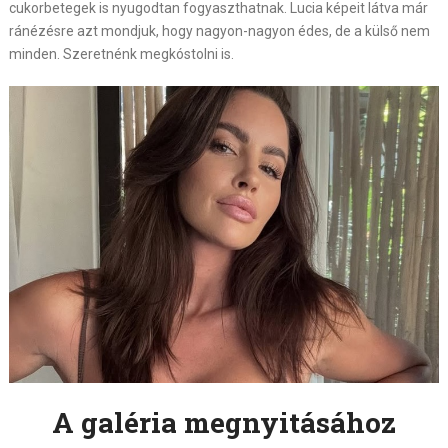
cukorbetegek is nyugodtan fogyaszthatnak. Lucia képeit látva már
ránézésre azt mondjuk, hogy nagyon-nagyon édes, de a külső nem
minden. Szeretnénk megkóstolni is.
A galéria megnyitásához