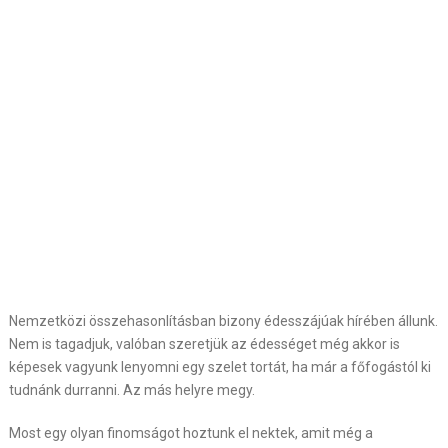
Nemzetközi összehasonlításban bizony édesszájúak hírében állunk.
Nem is tagadjuk, valóban szeretjük az édességet még akkor is
képesek vagyunk lenyomni egy szelet tortát, ha már a főfogástól ki
tudnánk durranni. Az más helyre megy.
Most egy olyan finomságot hoztunk el nektek, amit még a