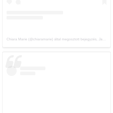
Chiara Marie (@chiaramarie) által megosztott bejegyzés
,
Jan 21., 2020, időpont: 9:42 (PST időzóna szerint)