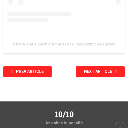
Chiara Marie (@chiaramarie) által megosztott bejegyzés
PREV ARTICLE
NEXT ARTICLE
10/10
Az online talponálló