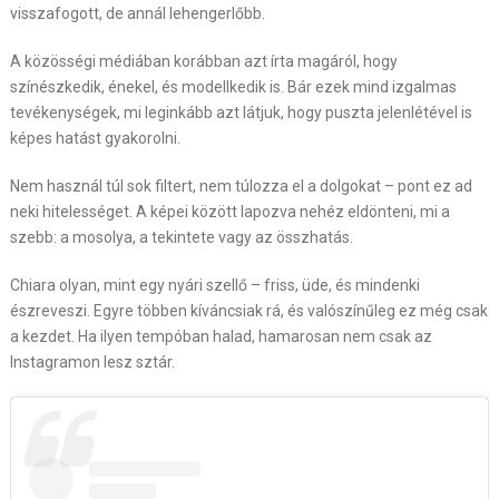
visszafogott, de annál lehengerlőbb.
A közösségi médiában korábban azt írta magáról, hogy
színészkedik, énekel, és modellkedik is. Bár ezek mind izgalmas
tevékenységek, mi leginkább azt látjuk, hogy puszta jelenlétével is
képes hatást gyakorolni.
Nem használ túl sok filtert, nem túlozza el a dolgokat – pont ez ad
neki hitelességet. A képei között lapozva nehéz eldönteni, mi a
szebb: a mosolya, a tekintete vagy az összhatás.
Chiara olyan, mint egy nyári szellő – friss, üde, és mindenki
észreveszi. Egyre többen kíváncsiak rá, és valószínűleg ez még csak
a kezdet. Ha ilyen tempóban halad, hamarosan nem csak az
Instagramon lesz sztár.