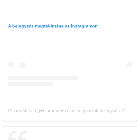
A bejegyzés megtekintése az Instagramon
Chiara Marie (@chiaramarie) által megosztott bejegyzés
,
Okt 10., 2020, időpont: 4:59 (PDT időzóna szerint)