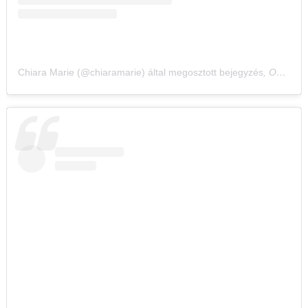
Chiara Marie (@chiaramarie) által megosztott bejegyzés
,
Okt 3., 2019, időpont: 8:35 (PDT időzóna szerint)