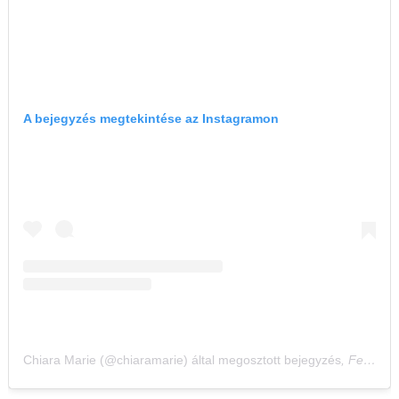
A bejegyzés megtekintése az Instagramon
Chiara Marie (@chiaramarie) által megosztott bejegyzés
,
Febr 8., 2020, időpont: 10:53 (PST időzóna szerint)