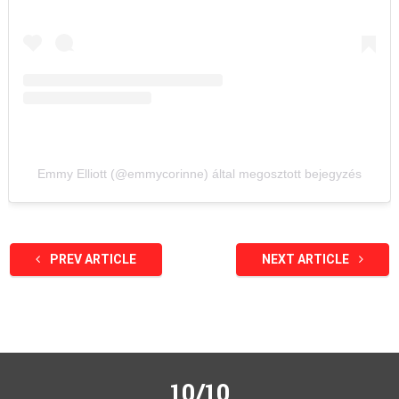
Emmy Elliott (@emmycorinne) által megosztott bejegyzés
PREV ARTICLE
NEXT ARTICLE
10/10