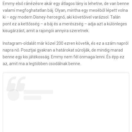
Emmy első ránézésre akár egy átlagos lány is lehetne, de van benne
valami megfoghatatlan báj. Olyan, mintha egy meséből lépett volna
ki – egy modern Disney-hercegnő, aki követőivel varázsol. Talán
pont ez a kettősség – a báj és a merészség – adja azt a különleges
kisugárzást, amit a rajongói annyira szeretnek.
Instagram-oldalát már közel 200 ezren követik, és ez a szám napról
napra nő. Posztjai gyakran a határokat súrolják, de mindig marad
benne egy kis játékosság. Emmy nem fél önmaga lenni. És épp ez
az, amit ma a legtöbben csodálnak benne.