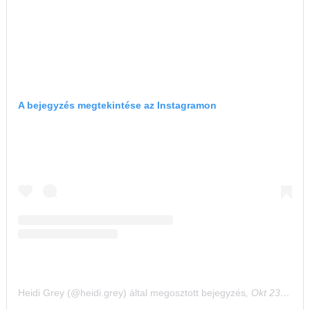
A bejegyzés megtekintése az Instagramon
Heidi Grey (@heidi.grey) által megosztott bejegyzés
,
Okt 23., 2020, időpont: 11:30 (PDT időzóna szerint)