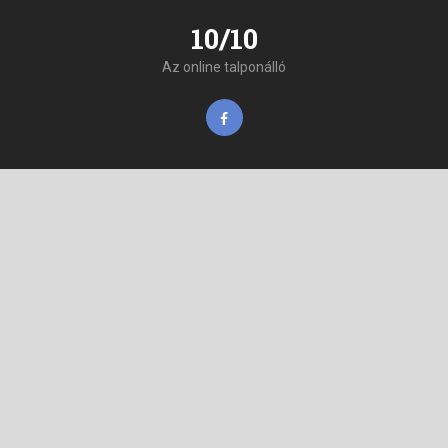
10/10
Az online talponálló