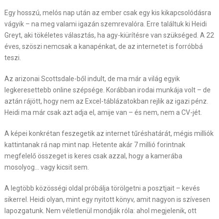
Egy hosszú, melós nap után az ember csak egy kis kikapcsolódásra
vágyik – na meg valami igazán szemrevalóra. Erre találtuk ki Heidi
Greyt, aki tökéletes választás, ha agy-kiürítésre van szükséged. A 22
éves, szöszi nemcsak a kanapénkat, de az internetet is forróbbá
teszi.
Az arizonai Scottsdale-ből indult, de ma már a világ egyik
legkeresettebb online szépsége. Korábban irodai munkája volt – de
aztán rájött, hogy nem az Excel-táblázatokban rejlik az igazi pénz.
Heidi ma már csak azt adja el, amije van – és nem, nem a CV-jét.
A képei konkrétan feszegetik az internet tűréshatárát, mégis milliók
kattintanak rá nap mint nap. Hetente akár 7 millió forintnak
megfelelő összeget is keres csak azzal, hogy a kamerába
mosolyog… vagy kicsit sem.
A legtöbb közösségi oldal próbálja törölgetni a posztjait – kevés
sikerrel. Heidi olyan, mint egy nyitott könyv, amit nagyon is szívesen
lapozgatunk. Nem véletlenül mondják róla: ahol megjelenik, ott