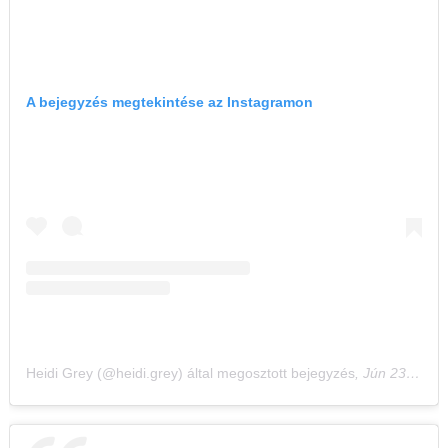
A bejegyzés megtekintése az Instagramon
Heidi Grey (@heidi.grey) által megosztott bejegyzés
,
Jún 23., 2020, időpont: 12:32 (PDT időzóna szerint)