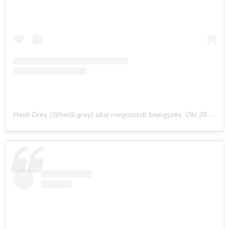
Heidi Grey (@heidi.grey) által megosztott bejegyzés
,
Okt 28., 2020, időpont: 10:36 (PDT időzóna szerint)