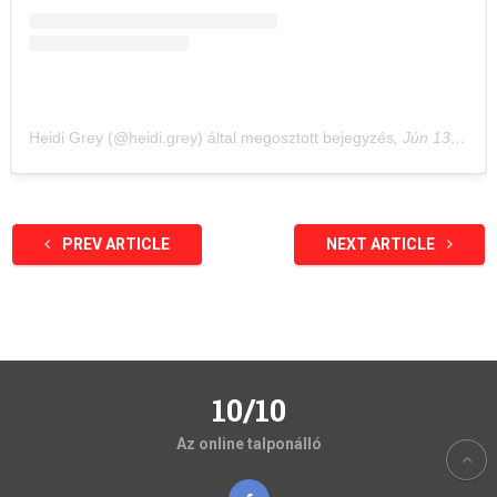
Heidi Grey (@heidi.grey) által megosztott bejegyzés
,
Jún 13., 2020, időpont: 2:07 (PDT időzóna szerint)
PREV ARTICLE
NEXT ARTICLE
10/10
Az online talponálló