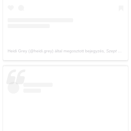
Heidi Grey (@heidi.grey) által megosztott bejegyzés
,
Szept 30., 2020, időpont: 9:49 (PDT időzóna szerint)