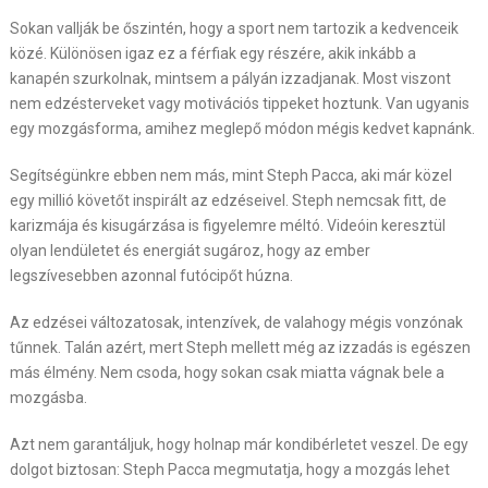
Sokan vallják be őszintén, hogy a sport nem tartozik a kedvenceik
közé. Különösen igaz ez a férfiak egy részére, akik inkább a
kanapén szurkolnak, mintsem a pályán izzadjanak. Most viszont
nem edzésterveket vagy motivációs tippeket hoztunk. Van ugyanis
egy mozgásforma, amihez meglepő módon mégis kedvet kapnánk.
Segítségünkre ebben nem más, mint Steph Pacca, aki már közel
egy millió követőt inspirált az edzéseivel. Steph nemcsak fitt, de
karizmája és kisugárzása is figyelemre méltó. Videóin keresztül
olyan lendületet és energiát sugároz, hogy az ember
legszívesebben azonnal futócipőt húzna.
Az edzései változatosak, intenzívek, de valahogy mégis vonzónak
tűnnek. Talán azért, mert Steph mellett még az izzadás is egészen
más élmény. Nem csoda, hogy sokan csak miatta vágnak bele a
mozgásba.
Azt nem garantáljuk, hogy holnap már kondibérletet veszel. De egy
dolgot biztosan: Steph Pacca megmutatja, hogy a mozgás lehet