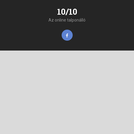
10/10
Az online talponálló