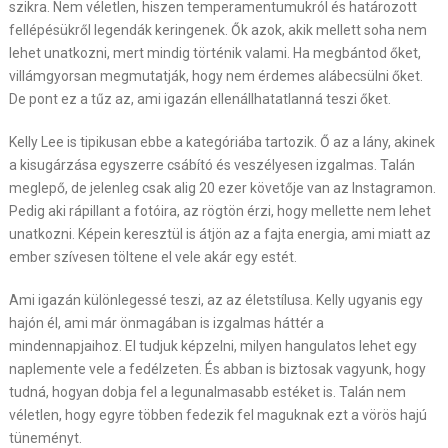
szikra. Nem véletlen, hiszen temperamentumukról és határozott
fellépésükről legendák keringenek. Ők azok, akik mellett soha nem
lehet unatkozni, mert mindig történik valami. Ha megbántod őket,
villámgyorsan megmutatják, hogy nem érdemes alábecsülni őket.
De pont ez a tűz az, ami igazán ellenállhatatlanná teszi őket.
Kelly Lee is tipikusan ebbe a kategóriába tartozik. Ő az a lány, akinek
a kisugárzása egyszerre csábító és veszélyesen izgalmas. Talán
meglepő, de jelenleg csak alig 20 ezer követője van az Instagramon.
Pedig aki rápillant a fotóira, az rögtön érzi, hogy mellette nem lehet
unatkozni. Képein keresztül is átjön az a fajta energia, ami miatt az
ember szívesen töltene el vele akár egy estét.
Ami igazán különlegessé teszi, az az életstílusa. Kelly ugyanis egy
hajón él, ami már önmagában is izgalmas háttér a
mindennapjaihoz. El tudjuk képzelni, milyen hangulatos lehet egy
naplemente vele a fedélzeten. És abban is biztosak vagyunk, hogy
tudná, hogyan dobja fel a legunalmasabb estéket is. Talán nem
véletlen, hogy egyre többen fedezik fel maguknak ezt a vörös hajú
tüneményt.