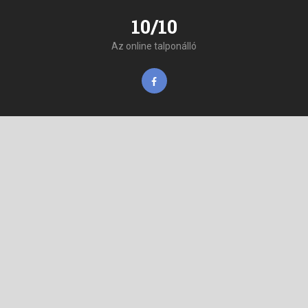
10/10
Az online talponálló