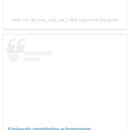
Kelly Lee (@_miss_kelly_lee_) által megosztott bejegyzés
A bejegyzés megtekintése az Instagramon