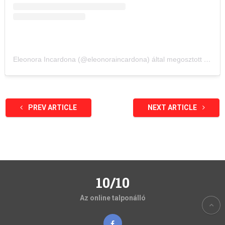
Eleonora Incardona (@eleonoraincardona) által megosztott bejegyzés
PREV ARTICLE
NEXT ARTICLE
10/10
Az online talponálló