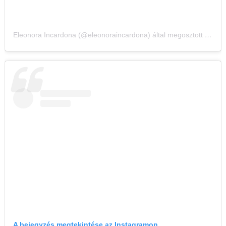
Eleonora Incardona (@eleonoraincardona) által megosztott bejegyzés
A bejegyzés megtekintése az Instagramon