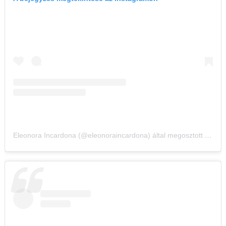
Eleonora Incardona (@eleonoraincardona) által megosztott bejegyzés