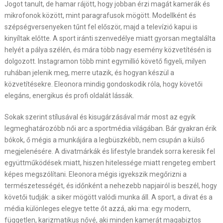
Jogot tanult, de hamar rájött, hogy jobban érzi magát kamerák és
mikrofonok között, mint paragrafusok mögött. Modellként és
szépségversenyeken tűnt fel először, majd a televízió kapui is
kinyíltak előtte. A sport iránti szenvedélye miatt gyorsan megtalálta
helyét a pálya szélén, és mára több nagy esemény közvetítésén is
dolgozott. Instagramon több mint egymillió követő figyeli, milyen
ruhában jelenik meg, merre utazik, és hogyan készül a
közvetítésekre. Eleonora mindig gondoskodik róla, hogy követői
elegáns, energikus és profi oldalát lássák.
Sokak szerint stílusával és kisugárzásával már most az egyik
legmeghatározóbb női arc a sportmédia világában. Bár gyakran érik
bókok, ő mégis a munkájára a legbüszkébb, nem csupán a külső
megjelenésére. A divatmárkák és lifestyle brandek sorra keresik fel
együttműködések miatt, hiszen hitelessége miatt rengeteg embert
képes megszólítani. Eleonora mégis igyekszik megőrizni a
természetességét, és időnként a nehezebb napjairól is beszél, hogy
követői tudják: a siker mögött valódi munka áll. A sport, a divat és a
média különleges elegye tette őt azzá, aki ma: egy modern,
független, karizmatikus nővé, aki minden kamerát magabiztos