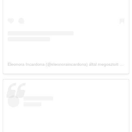
Eleonora Incardona (@eleonoraincardona) által megosztott bejegyzés