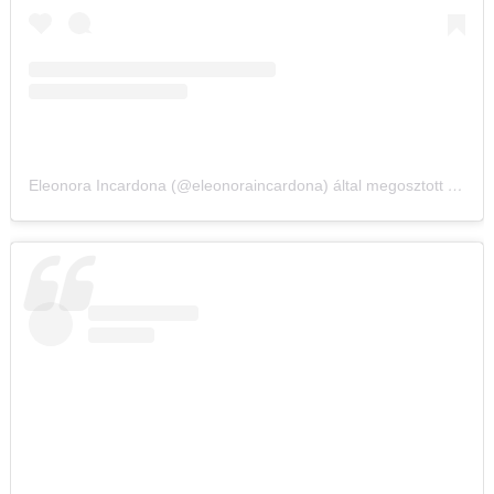
Eleonora Incardona (@eleonoraincardona) által megosztott bejegyzés