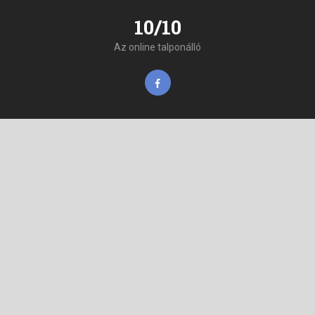
10/10
Az online talponálló