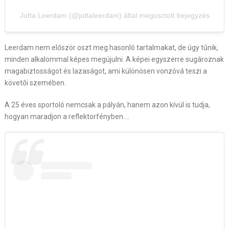
Jutta Leerdam (@juttaleerdam) által megosztott bejegyzés
Leerdam nem először oszt meg hasonló tartalmakat, de úgy tűnik,
minden alkalommal képes megújulni. A képei egyszerre sugároznak
magabiztosságot és lazaságot, ami különösen vonzóvá teszi a
követői szemében.
A 25 éves sportoló nemcsak a pályán, hanem azon kívül is tudja,
hogyan maradjon a reflektorfényben….