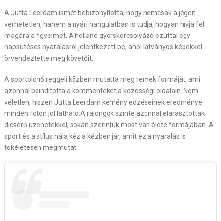
A
Jutta Leerdam
ismét bebizonyította, hogy nemcsak a jégen
verhetetlen, hanem a nyári hangulatban is tudja, hogyan hívja fel
magára a figyelmet. A holland gyorskorcsolyázó ezúttal egy
napsütéses nyaralásról jelentkezett be, ahol látványos képekkel
örvendeztette meg követőit.
A sportolónő reggeli közben mutatta meg remek formáját, ami
azonnal beindította a kommenteket a közösségi oldalain. Nem
véletlen, hiszen Jutta Leerdam kemény edzéseinek eredménye
minden fotón jól látható.A rajongók szinte azonnal elárasztották
dicsérő üzenetekkel, sokan szerintük most van élete formájában. A
sport és a stílus nála kéz a kézben jár, amit ez a nyaralás is
tökéletesen megmutat.