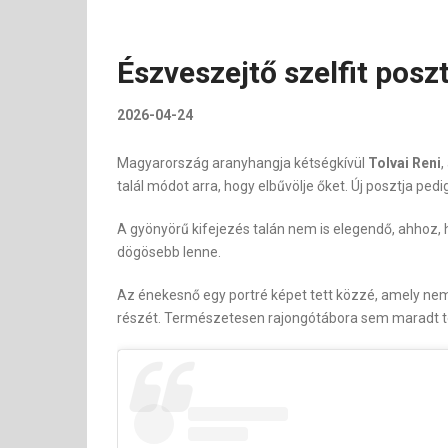
Észveszejtő szelfit poszt
2026-04-24
Magyarország aranyhangja kétségkívül
Tolvai Reni
,
talál módot arra, hogy elbűvölje őket. Új posztja ped
A gyönyörű kifejezés talán nem is elegendő, ahhoz, 
dögösebb lenne.
Az énekesnő egy portré képet tett közzé, amely nem c
részét. Természetesen rajongótábora sem maradt tét