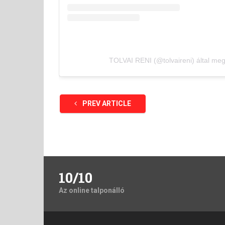
TOLVAI RENI (@tolvaireni) által meg
PREV ARTICLE
10/10
Az online talponálló