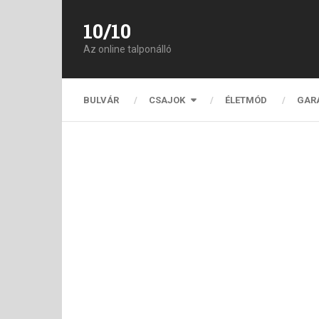
10/10
Az online talponálló
BULVÁR
CSAJOK
ÉLETMÓD
GAR