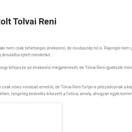
olt Tolvai Reni
 aki nem csak tehetséges énekesnő, de csodaszép nő is. Rajongói nem g
ig ámulatba ejtett mindenkit.
hogy kifejezze az énekesnő megjelenését, de Tolvai Reni igyekszik mind
sak nőies vonásait emeli ki, de Tolvai Reni fürtjei is játszadoznak a k
len, rengeteg kedvelés érkezett a fotóra, amely, ahogyan egyik kommen