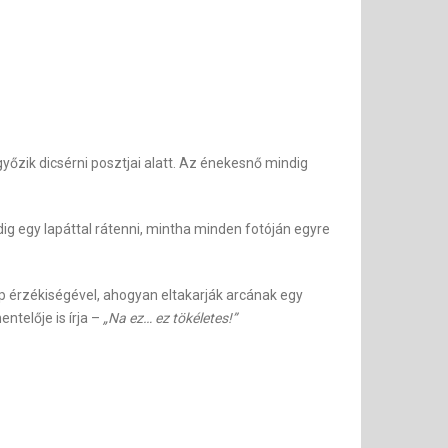
yőzik dicsérni posztjai alatt. Az énekesnő mindig
ig egy lapáttal rátenni, mintha minden fotóján egyre
ép érzékiségével, ahogyan eltakarják arcának egy
telője is írja –
„Na ez… ez tökéletes!”