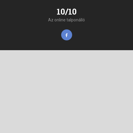
10/10
Az online talponálló