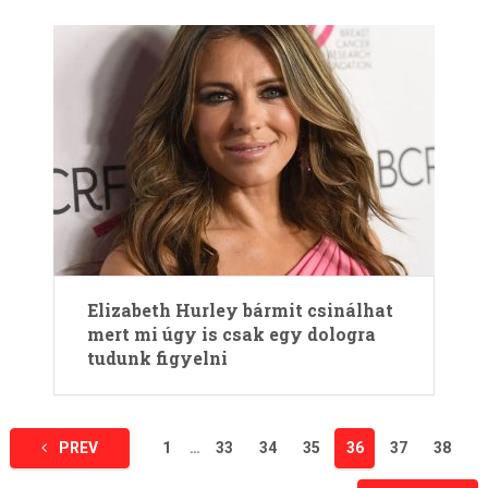
Elizabeth Hurley bármit csinálhat
mert mi úgy is csak egy dologra
tudunk figyelni
Bejegyzések
PREV
1
…
33
34
35
36
37
38
lapozása