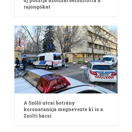
új posztja azonnal beindította a
rajongókat
A Szőlő utcai botrány
koronatanúja megnevezte ki is a
Zsolti bácsi