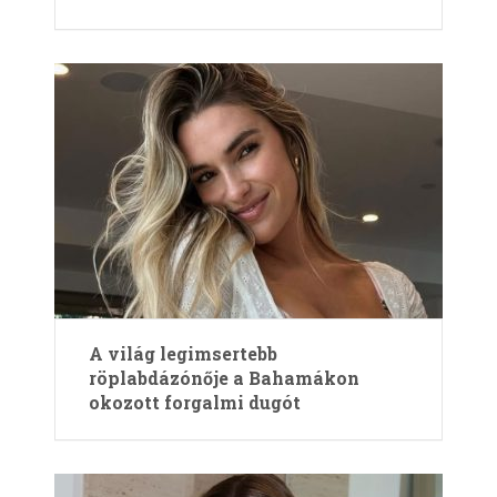
A világ legimsertebb
röplabdázónője a Bahamákon
okozott forgalmi dugót