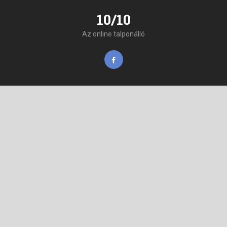
10/10
Az online talponálló