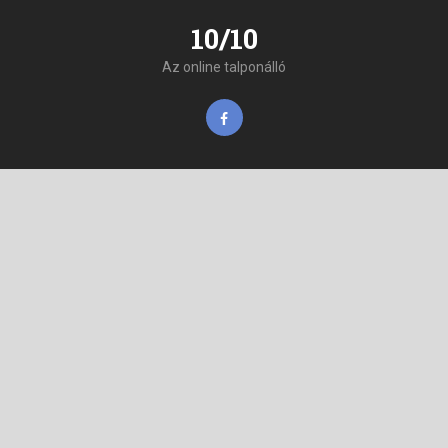
10/10
Az online talponálló