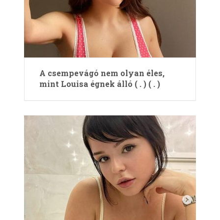
A csempevágó nem olyan éles,
mint Louisa égnek álló ( . ) ( . )