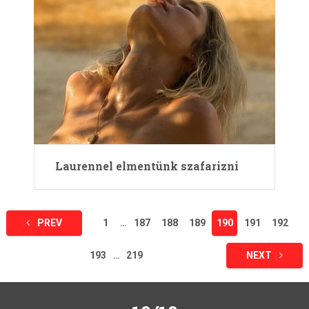
Laurennel elmentünk szafarizni
Bejegyzések
PREV
1
…
187
188
189
190
191
192
lapozása
193
…
219
NEXT