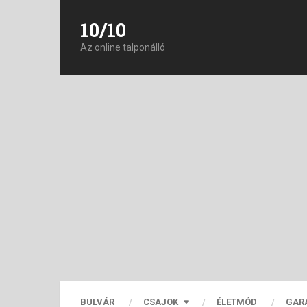
10/10
Az online talponálló
BULVÁR
CSAJOK
ÉLETMÓD
GAR