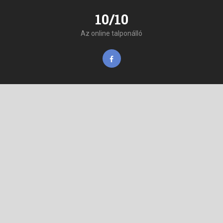
10/10
Az online talponálló