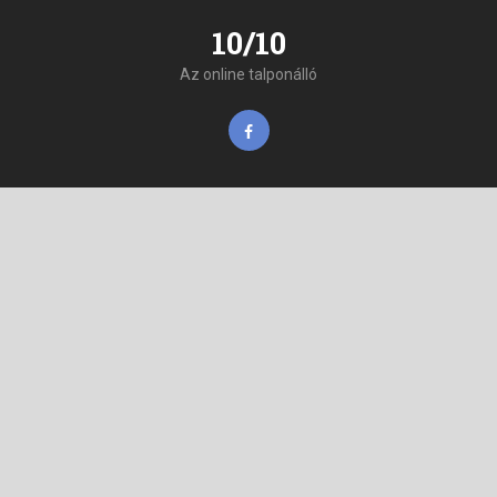
10/10
Az online talponálló