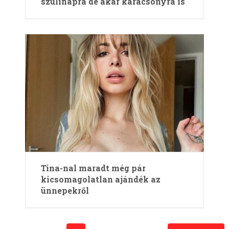
szülinapra de akár karácsonyra is
Tina-nal maradt még pár
kicsomagolatlan ajándék az
ünnepekről