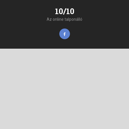
10/10
Az online talponálló