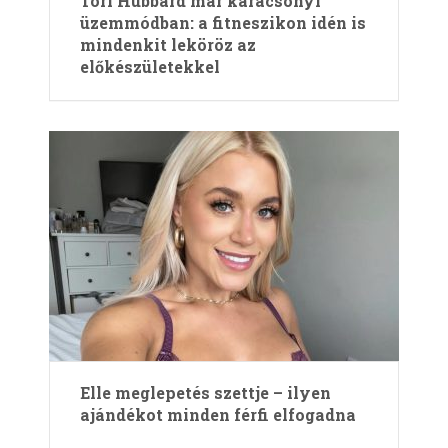
Tori Hubbard már karácsonyi
üzemmódban: a fitneszikon idén is
mindenkit leköröz az
előkészületekkel
Elle meglepetés szettje – ilyen
ajándékot minden férfi elfogadna