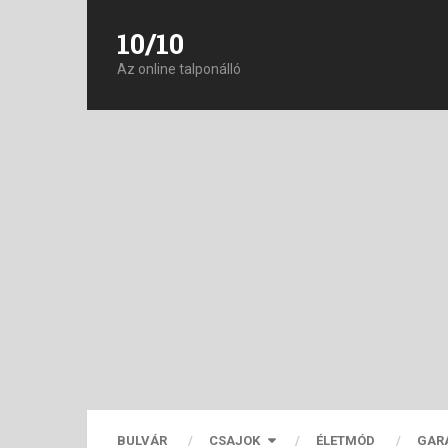
10/10
Az online talponálló
BULVÁR
CSAJOK
ÉLETMÓD
GAR