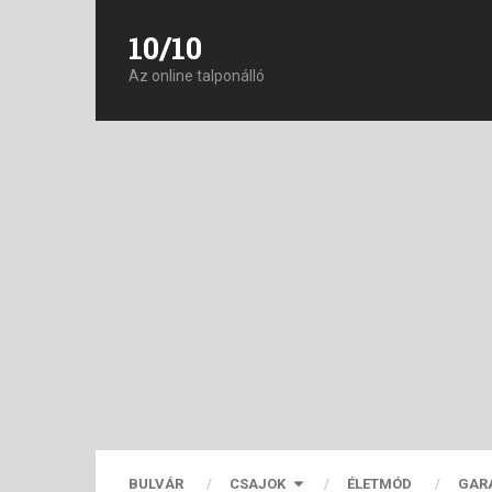
10/10
Az online talponálló
BULVÁR
CSAJOK
ÉLETMÓD
GAR