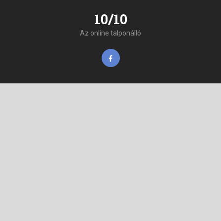
10/10
Az online talponálló