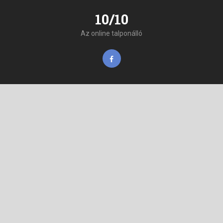
10/10
Az online talponálló