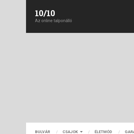
10/10
Az online talponálló
BULVÁR
CSAJOK
ÉLETMÓD
GAR