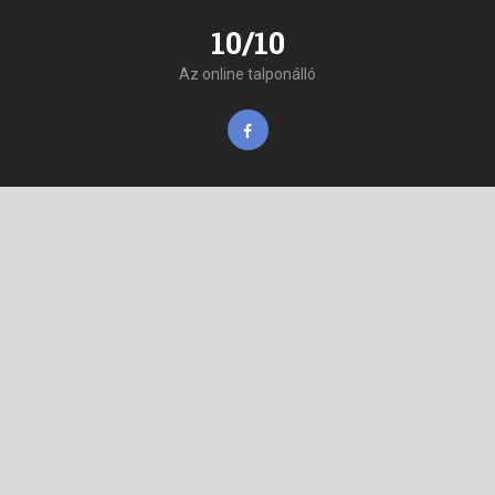
10/10
Az online talponálló