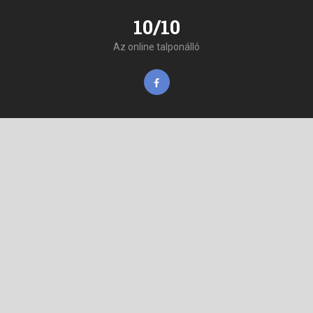
10/10
Az online talponálló