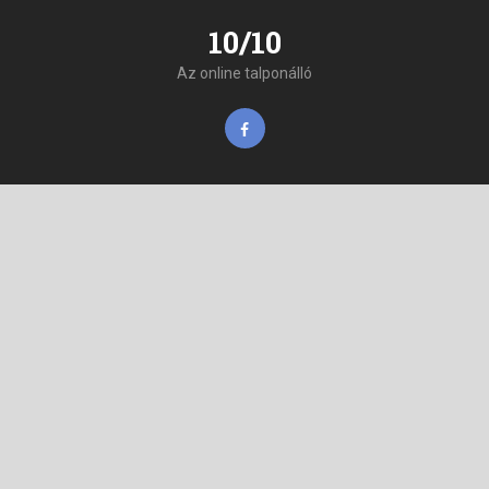
10/10
Az online talponálló