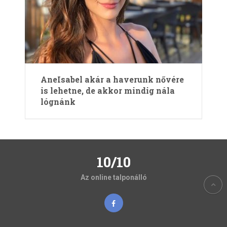
AneIsabel akár a haverunk nővére
is lehetne, de akkor mindig nála
lógnánk
10/10
Az online talponálló