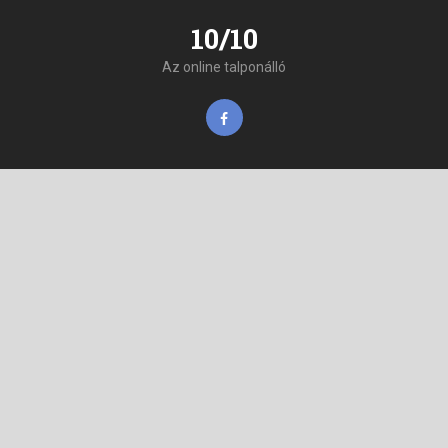
10/10
Az online talponálló