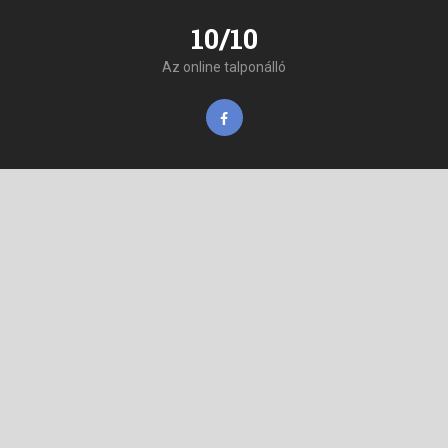
10/10
Az online talponálló